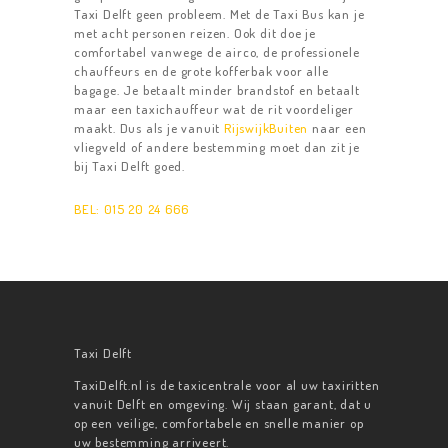
Taxi Delft geen probleem. Met de Taxi Bus kan je
RESERVEREN
met acht personen reizen. Ook dit doe je
comfortabel vanwege de airco, de professionele
CONTACT
chauffeurs en de grote kofferbak voor alle
bagage. Je betaalt minder brandstof en betaalt
maar een taxichauffeur wat de rit voordeliger
maakt. Dus als je vanuit
RijswijkBuiten
naar een
vliegveld of andere bestemming moet dan zit je
bij Taxi Delft goed.
BEL: 015 20 24 666
Taxi Delft
TaxiDelft.nl is de taxicentrale voor al uw taxiritten
vanuit Delft en omgeving. Wij staan garant, dat u
op een veilige, comfortabele en snelle manier op
uw bestemming arriveert.