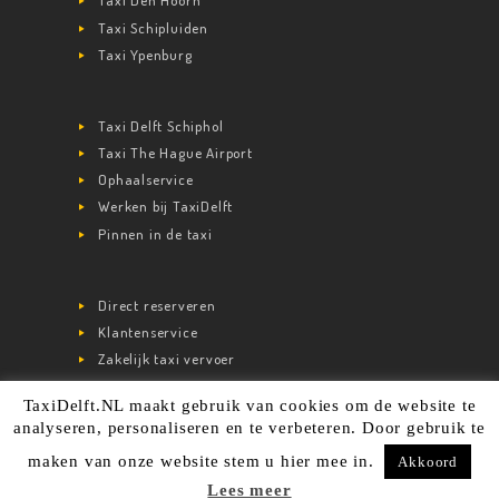
Taxi Den Hoorn
Taxi Schipluiden
Taxi Ypenburg
Taxi Delft Schiphol
Taxi The Hague Airport
Ophaalservice
Werken bij TaxiDelft
Pinnen in de taxi
Direct reserveren
Klantenservice
Zakelijk taxi vervoer
TaxiDelft.NL maakt gebruik van cookies om de website te
analyseren, personaliseren en te verbeteren. Door gebruik te
© 2020 TaxiDelft.nl kvk: 65267761. Alle rechten
maken van onze website stem u hier mee in.
Akkoord
voorbehouden.
Algemene voorwaarden
Lees meer