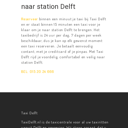
TAXIBUS
naar station Delft
RESERVEREN
Reserveer
binnen een minuut je taxi bij Taxi Delft
CONTACT
en er staat binnen 15 minuten een taxi voor je
klaar om je naar station Delft te brengen. Het
taxibedrijf is 24 uur per dag, 7 dagen per week
beschikbaar, dus je kan op elk gewenst moment
een taxi reserveren. Je betaalt eenvoudig
contant, met je creditcard of je pinpas. Met Taxi
Delft rijd je voordelig, comfortabel en veilig naar
station Delft.
BEL: 015 20 24 666
Taxi Delft
TaxiDelft.nl is de taxicentrale voor al uw taxiritten
vanuit Delft en omgeving. Wij staan garant, dat u