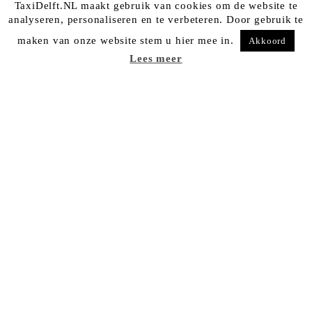
TaxiDelft.NL maakt gebruik van cookies om de website te
analyseren, personaliseren en te verbeteren. Door gebruik te
maken van onze website stem u hier mee in.
Akkoord
Lees meer
Taxi Delft
TaxiDelft.nl is de taxicentrale voor al uw taxiritten
vanuit Delft en omgeving. Wij staan garant, dat u
op een veilige, comfortabele en snelle manier op
uw bestemming arriveert.
RESERVEREN