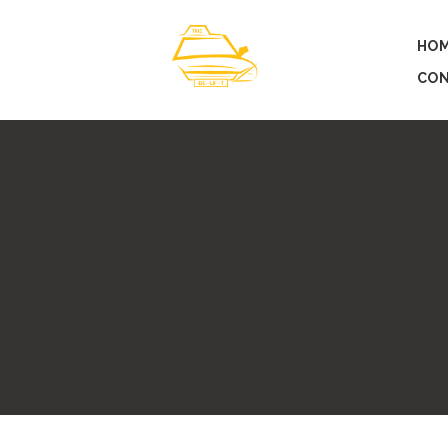
HO
CO