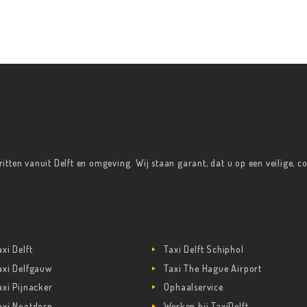
xiritten vanuit Delft en omgeving. Wij staan garant, dat u op een veilige,
axi Delft
Taxi Delft Schiphol
axi Delfgauw
Taxi The Hague Airport
axi Pijnacker
Ophaalservice
axi Nootdorp
Werken bij TaxiDelft