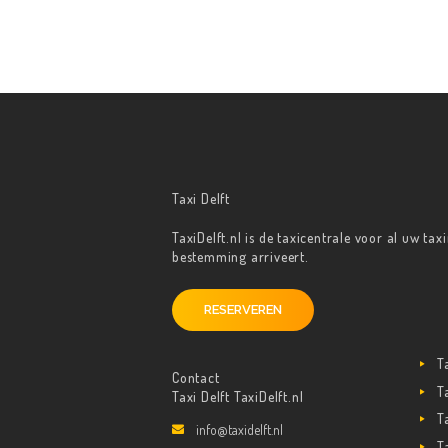
Taxi Delft
TaxiDelft.nl is de taxicentrale voor al uw ta
bestemming arriveert.
RESERVEREN
T
Contact
T
Taxi Delft TaxiDelft.nl
T
info@taxidelft.nl
T