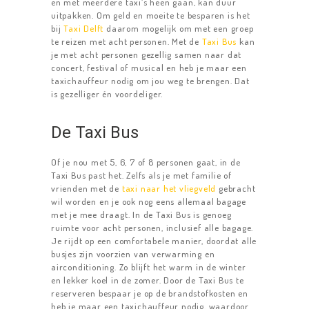
en met meerdere taxi’s heen gaan, kan duur
uitpakken. Om geld en moeite te besparen is het
bij
Taxi Delft
daarom mogelijk om met een groep
te reizen met acht personen. Met de
Taxi Bus
kan
je met acht personen gezellig samen naar dat
concert, festival of musical en heb je maar een
taxichauffeur nodig om jou weg te brengen. Dat
is gezelliger én voordeliger.
De Taxi Bus
Of je nou met 5, 6, 7 of 8 personen gaat, in de
Taxi Bus past het. Zelfs als je met familie of
vrienden met de
taxi naar het vliegveld
gebracht
wil worden en je ook nog eens allemaal bagage
met je mee draagt. In de Taxi Bus is genoeg
ruimte voor acht personen, inclusief alle bagage.
Je rijdt op een comfortabele manier, doordat alle
busjes zijn voorzien van verwarming en
airconditioning. Zo blijft het warm in de winter
en lekker koel in de zomer. Door de Taxi Bus te
reserveren bespaar je op de brandstofkosten en
heb je maar een taxichauffeur nodig, waardoor