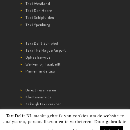
Taxi Westland
Taxi Den Hoorn
Taxi Schipluiden
Taxi Ypenburg
Taxi Delft Schiphol
Taxi The Hague Airport
Ophaalservice
Werken bij TaxiDelft
Pinnen in de taxi
Direct reserveren
Klantenservice
Zakelijk taxi vervoer
TaxiDelft.NL maakt gebruik van cookies om de website te
analyseren, personaliseren en te verbeteren. Door gebruik te
© 2020 TaxiDelft.nl kvk: 65267761. Alle rechten